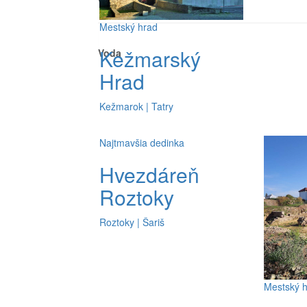
Vhodné pre deti
Mestský hrad
Kežmarský
Voda
Hrad
Kežmarok | Tatry
Najtmavšia dedinka
Hvezdáreň
Roztoky
Roztoky | Šariš
Mestský 