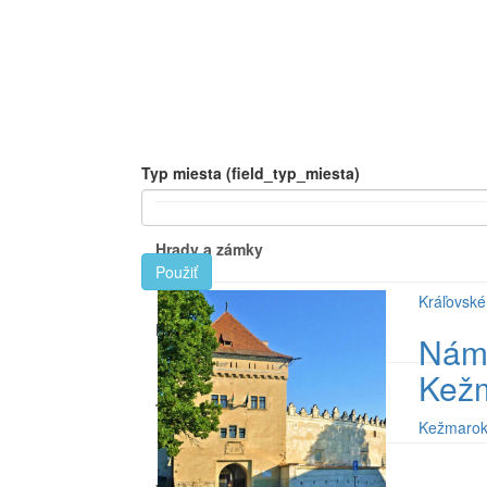
Typ miesta (field_typ_miesta)
Hrady a zámky
Použiť
Kráľovské
Kostoly a pútnické miesta
Nám
Kež
Turistické ciele
Kežmarok 