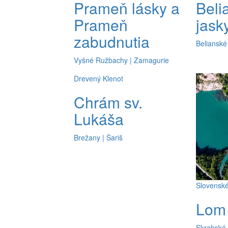
Prameň lásky a
Beli
Prameň
jask
zabudnutia
Belianské
Vyšné Ružbachy | Zamagurie
Drevený Klenot
Chrám sv.
Lukáša
Brežany | Šariš
Slovenské 
Lom
Skrabské 