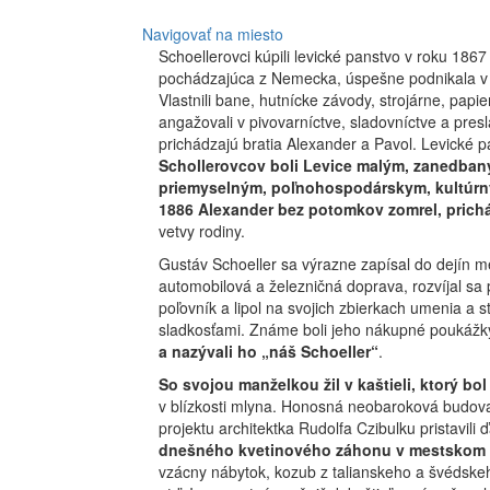
Navigovať na miesto
Schoellerovci kúpili levické panstvo v roku 186
pochádzajúca z Nemecka, úspešne podnikala v
Vlastnili bane, hutnícke závody, strojárne, papie
angažovali v pivovarníctve, sladovníctve a preslá
prichádzajú bratia Alexander a Pavol. Levické p
Schollerovcov boli Levice malým, zanedban
priemyselným, poľnohospodárskym, kultúr
1886 Alexander bez potomkov zomrel, prichád
vetvy rodiny.
Gustáv Schoeller sa výrazne zapísal do dejín me
automobilová a železničná doprava, rozvíjal sa pr
poľovník a lipol na svojich zbierkach umenia a s
sladkosťami. Známe boli jeho nákupné poukáž
a nazývali ho „náš Schoeller“
.
So svojou manželkou žil v kaštieli, ktorý bo
v blízkosti mlyna. Honosná neobaroková budova 
projektu architektka Rudolfa Czibulku pristavili 
dnešného kvetinového záhonu v mestskom 
vzácny nábytok, kozub z talianskeho a švédske