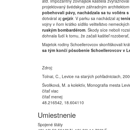
atď. Impozantný zovňajšok kaštieľa zvýrazňova
projektovaný švédskym záhradným architektom 
pobehovali pávy, nachádzala sa tu voliéra s
dotváral aj
gejzír
. V parku sa nachádzal aj
teni
vojny v ňom krátko sídlilo veliteľstvo nemeckýc
ruským bombardérom
. Škody síce neboli roz
dohnala ľudí k tomu, že začali kaštieľ rozoberať
Majetok rodiny Schoellerovcov skonfiškovali krá
sa tým končí pôsobenie Schoellerovcov v L
Zdroj:
Tolnai, C., Levice na starých pohľadniciach, 20
Švoliková, M. a kolektív, Monografia mesta Lev
čítať viac
čítať menej
48.216542, 18.604110
Umiestnenie
Spojené štáty