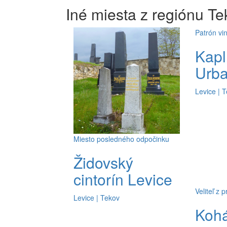
Iné miesta z regiónu
Te
Patrón vi
Kapl
Urb
Levice | 
Miesto posledného odpočinku
Židovský
cintorín Levice
Veliteľ z p
Levice | Tekov
Koh