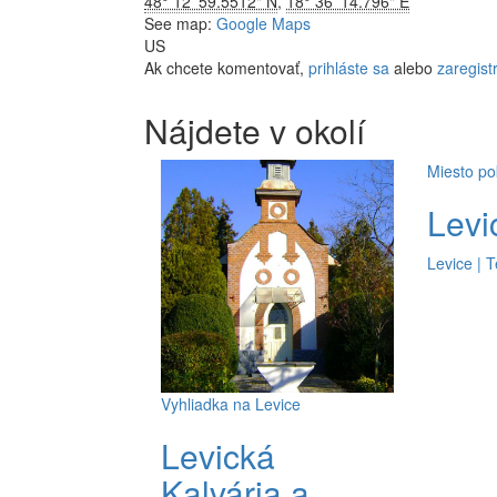
48° 12' 59.5512" N
,
18° 36' 14.796" E
See map:
Google Maps
US
Ak chcete komentovať,
prihláste sa
alebo
zaregistr
Nájdete
v okolí
Miesto po
Levi
Levice | 
Vyhliadka na Levice
Levická
Kalvária a