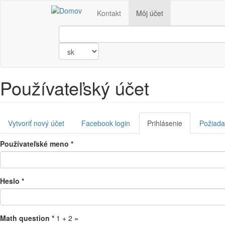
Skočiť
Kontakt
Môj účet
na
hlavný
obsah
Title
Používateľský účet
Primárne
Vytvoriť nový účet
Facebook login
Prihlásenie
(aktívna
Požiada
karty
karta)
Používateľské meno
*
Heslo
*
Math question
*
1 + 2 =